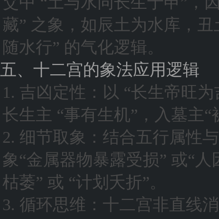
爻中 “土与水同长生于申”，因
藏” 之象，如辰土为水库，
随水行” 的气化逻辑。
五、十二宫的象法应用逻辑
1. 吉凶定性：以 “长生帝
长生主 “事有生机”，入墓主“
2. 细节取象：结合五行属性
象“金属器物暴露受损” 或“人
枯萎” 或 “计划夭折”。
3. 循环思维：十二宫非直线