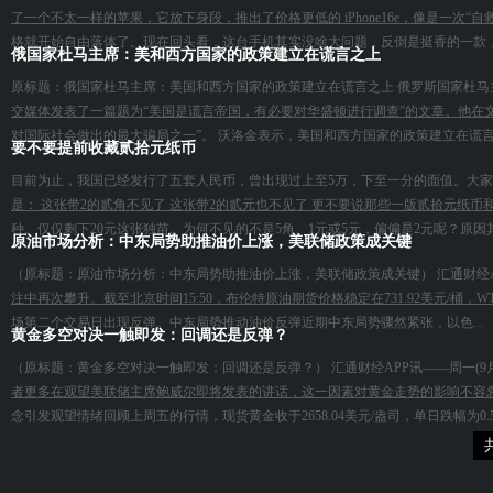
了一个不太一样的苹果，它放下身段，推出了价格更低的 iPhone16e，像是一
格就开始自由落体了。现在回头看，这台手机其实没啥大问题，反倒是挺香的一款，关
俄国家杜马主席：美和西方国家的政策建立在谎言之上
原标题：俄国家杜马主席：美国和西方国家的政策建立在谎言之上 俄罗斯国家杜马
交媒体发表了一篇题为“美国是谎言帝国，有必要对华盛顿进行调查”的文章。他在文
对国际社会做出的最大骗局之一”。 沃洛金表示，美国和西方国家的政策建立在谎言之
要不要提前收藏贰拾元纸币
目前为止，我国已经发行了五套人民币，曾出现过上至5万，下至一分的面值。大
是： 这张带2的贰角不见了 这张带2的贰元也不见了 更不要说那些一版贰拾元纸
种。仅仅剩下20元这张独苗。为何不见的不是5角、1元或5元，偏偏是2元呢？原因其
原油市场分析：中东局势助推油价上涨，美联储政策成关键
（原标题：原油市场分析：中东局势助推油价上涨，美联储政策成关键） 汇通财经
注中再次攀升。截至北京时间15:50，布伦特原油期货价格稳定在731.92美元/桶，W
场第二个交易日出现反弹。中东局势推动油价反弹近期中东局势骤然紧张，以色...
黄金多空对决一触即发：回调还是反弹？
（原标题：黄金多空对决一触即发：回调还是反弹？） 汇通财经APP讯——周一(9
者更多在观望美联储主席鲍威尔即将发表的讲话，这一因素对黄金走势的影响不容
念引发观望情绪回顾上周五的行情，现货黄金收于2658.04美元/盎司，单日跌幅为0.53