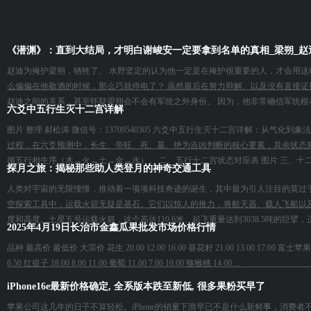
《潜渊》：直到大结局，才明白谢峻安一定要拿到名单的真相_梁朔_赵
赵迪为掩护梁朔，牺牲了。 水野坚定的认为他一定是在掩护很重要的人，才会用这
么偏偏在他敬酒的时候，那么巧就停电了？ 虽然最后在努力辩解、以及没有直接证据
赵迪之间的关系，甚至怀疑梁朔会不会有军统之外身份。 因为，他非常确信军统根本
六爻中五行生灭十二宫详解
图片 整理 郝松涛 微信号：13709540305 六爻中五行生灭十二宫详解：从
过程，在六爻预测中，长生、帝旺、死、墓、绝为吉凶判断的核心要素，其余状态则
循五行相生序（木→火→土→金→水）。 二、五行十二宫状态对应表 图片 三、十二宫
探月之旅：揭秘那些助人类登月的神奇交通工具
人类对宇宙的无限憧憬，推动着一项项科技奇迹的诞生，其中最为引人注目的莫过
空探索工具中，运载火箭无疑是基石。它们以惊人的推力，将航天器、载人飞船以
度和高度。土星五号运载火箭，这个高达110.6米、起飞重量达到3038.5吨的巨擘，
2025年4月19日长治市金鑫瓜果批发市场价格行情
品种 最高价 最低价 大宗价 花生 20.00 12.00 16.00 葵花籽 21.00 13.00 17.00 富士苹果 8.50 4.50
6.50 红提子 18.00 8.00 11.00 葡萄 11.00 7.00 10.00 猕猴桃 14.00 ...
iPhone16e最新价格确定, 全系版本跌至新低, 很多果粉买早了
苹果公司这几年的日子不算轻松。iPhone的销量下滑早已不是什么新鲜事，消费者