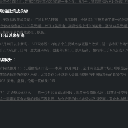
1516点，距离2023年高点22693仅一步之遥。 9月份，道琼斯指数累计涨幅1.8%
联储政策成关键
美联储政策成关键） 汇通财经APP讯——9月30日，全球原油市场迎来了新一轮
价格稳定在731.92美元/桶，WTI（美原油）期货价格上涨0.26美元，至68.44美元
期中东局势骤然紧张，以色...
10日以来新高
2月10日以来新高） ATFX港股：内地多个主要城市放宽楼市政策，进一步利好市场气
点后，日内一度大涨760点，创去年2月10日以来新高。 恒指半日升689点或3.3%，报2
续飙升！
持续飙升！） 汇通财经APP讯——本周一(9月30日)，全球有色金属市场出现明
前景的预期仍然较为乐观，尤其是作为全球最大金属消费国的中国所释放的政策信号，引
031美元。盘初，伦铜一度触及1015...
 汇通财经APP讯——周一(9月30日)欧洲时段，现货黄金依旧承压，目前金价交投
这一因素对黄金走势的影响不容忽视。结合近期的技术走势以及消息面，黄金市场显
04美元/盎司，单日跌幅为0.53%，盘...