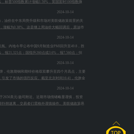
，标普500指数累计涨幅1.59%，英国富时100指数微
2024-10-14
波动，油价在中东局势升级和市场对美联储政策前景的关
/桶，涨幅为0.38%。这是继上周油价大幅回调后，原油市
2024-10-14
氛。内地今早公布中国9月制造业PMI回升至49.8，胜
1,321点；国指升260点或3.6%，报7,560点；恒
2024-10-14
显反弹，伦敦期铜和期锌价格双双攀升至四个月高点，主要
发了市场的强烈反应。截至北京时间16:41，伦敦金
2024-10-14
于2656美元/盎司附近。近期市场情绪略显谨慎，投资
得扑朔迷离，交易者们需格外谨慎操作。美联储政策悬