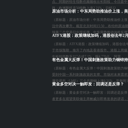
点。同期的恒生指数也频频收出长阳线，今日盘中最高价2
跌；欧洲斯托克50指数上涨2.21%；日经22...
原油市场分析：中东局势助推油价上涨，美
（原标题：原油市场分析：中东局势助推油价上涨，
注中再次攀升。截至北京时间15:50，布伦特原油期货
场第二个交易日出现反弹。中东局势推动油价反弹近
ATFX港股：政策继续加码，港股创去年2月
（原标题：ATFX港股：政策继续加码，港股创去年
于市场预期，推升了内地及香港股市。港股上周爆升2373
生科技指数升317点或7.1%，报4,770点。 阿里...
有色金属大反弹！中国刺激政策助力铜锌持
（原标题：有色金属大反弹！中国刺激政策助力铜锌
受到中国一系列刺激政策的支撑。市场对未来需求
属交易所（LME）三个月期铜上涨0.51%，至每吨10
黄金多空对决一触即发：回调还是反弹？
（原标题：黄金多空对决一触即发：回调还是反弹？）
者更多在观望美联储主席鲍威尔即将发表的讲话，
念引发观望情绪回顾上周五的行情，现货黄金收于2658.