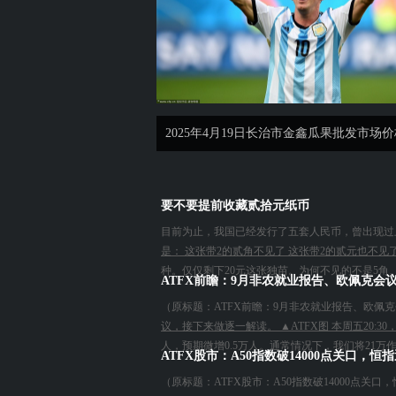
2025年4月19日长治市金鑫瓜果批发市场
要不要提前收藏贰拾元纸币
目前为止，我国已经发行了五套人民币，曾出现过
是： 这张带2的贰角不见了 这张带2的贰元也不
种。仅仅剩下20元这张独苗。为何不见的不是5角、
ATFX前瞻：9月非农就业报告、欧佩克会议
（原标题：ATFX前瞻：9月非农就业报告、欧佩克
议，接下来做逐一解读。 ▲ATFX图 本周五20:
人，预期微增0.5万人。通常情况下，我们将21万作
ATFX股市：A50指数破14000点关口，恒指
（原标题：ATFX股市：A50指数破14000点关口