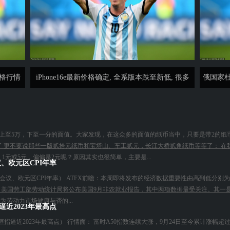
价格行情
iPhone16e最新价格确定, 全系版本跌至新低, 很多
俄国家
果
上至5万，下至一分的面值。大家发现，在这众多的面值的纸币当中，只要是带2的纸
见了 更不要说那些一版贰拾元纸币和宝塔山、车工贰元，长江大桥贰角纸币等等了： 在
1元或5元，偏偏是2元呢？原因其实也很简单，主要是...
、欧元区CPI年率
会议、欧元区CPI年率） ATFX前瞻：本周即将发布的经济数据重要性由高到低分别为
30，美国劳工部劳动统计局将公布美国9月非农就业报告，其中两项数据最受关注。其一是新
为劳动力市场健康与否的...
逼近2023年最高点
，恒指逼近2023年最高点） 行情面： 富时A50指数连续大涨，9月24日至今累计涨幅超过2