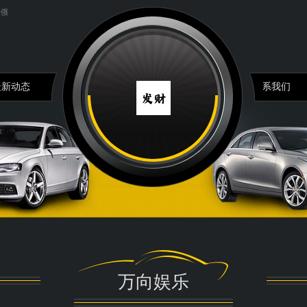
杜马主席：美和西方国家的政策建立在谎言之上...
六爻中五行生灭十二宫详解...
ATF
最新动态
联系我们
万向娱乐