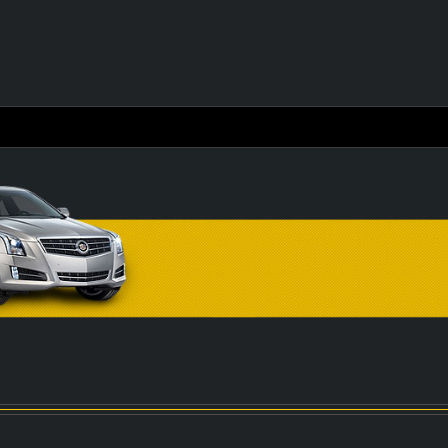
X股市：A50指数破14000点关口，恒指逼近2023年最高点...
iPhone16e最新价格确定,