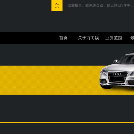
ATFX前瞻：9月非农就业报告、欧佩克会议、欧元区CPI年率...
俄国家
首页
关于万向娱
业务范围
乐