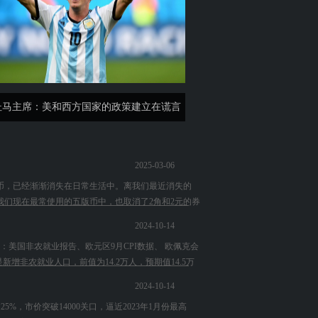
杜马主席：美和西方国家的政策建立在谎言
之上
2025-03-06
币，已经渐渐消失在日常生活中。离我们最近消失的
我们现在最常使用的五版币中，也取消了2角和2元的券
2024-10-14
：美国非农就业报告、欧元区9月CPI数据、 欧佩克会
增非农就业人口，前值为14.2万人，预期值14.5万
2024-10-14
5%，市价突破14000关口，逼近2023年1月份最高