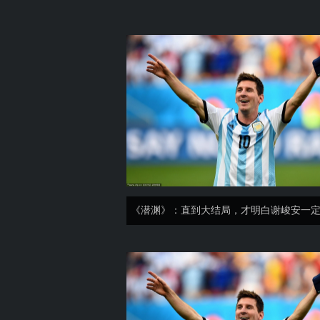
《潜渊》：直到大结局，才明白谢峻安一
名单的真相_梁朔